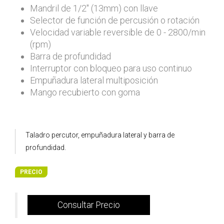
Mandril de 1/2" (13mm) con llave
Selector de función de percusión o rotación
Velocidad variable reversible de 0 - 2800/min
(rpm)
Barra de profundidad
Interruptor con bloqueo para uso continuo
Empuñadura lateral multiposición
Mango recubierto con goma
INCLUYE
Taladro percutor, empuñadura lateral y barra de
profundidad.
PRECIO
Consultar Precio