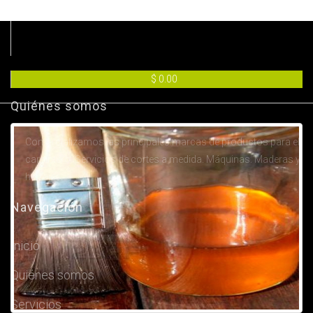
El poliuretano es una resina con base de plástico que
proporciona un acabado grueso y resistente.
$ 0.00
Quiénes somos
Comercializamos las principales marcas de productos para el
carpintero. Servicios de cortes a medida. Máquinas. Maderas y
herrajes.
Navegación
Inicio
Quiénes somos
Servicios