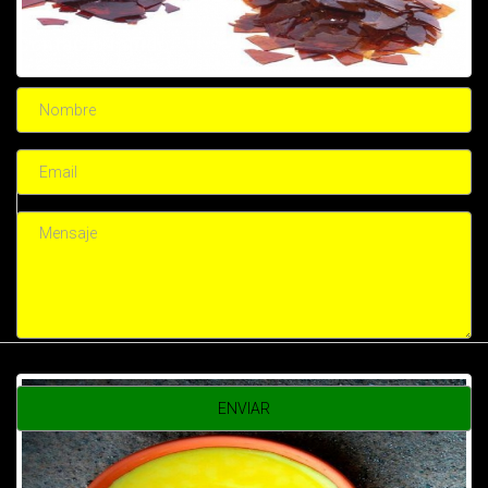
Contacto rápido
Goma Laca
La goma laca es una resina natural que proviene de un insecto
rojo llamado gusano de la laca (Laccifer lacca) y sirve para
impermeabilizar superficies porosas. También se utiliza en
diferentes técnicas de restauración y bellas artes
$ 0.00