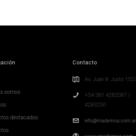
ación
Contacto
Av. Juan B. Justo 152
es somos
+54 381 4282087 /
ios
4283250
tos destacados
info@madernoa.com.ar
ctos