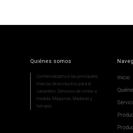
Quiénes somos
Naveg
Comercializamos las principales
Inicio
marcas de productos para el
Quién
carpintero. Servicios de cortes a
medida. Máquinas. Maderas y
Servic
herrajes.
Produc
Produ