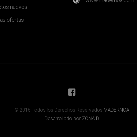
www.madernoa.com
tos nuevos
as ofertas
© 2016 Todos los Derechos Reservados
MADERNOA
Desarrollado por ZONA D