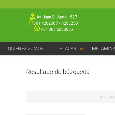
Av. Juan B. Justo 1527
381 4282087 / 4283250
+54 381 5230075
QUIENES SOMOS
PLACAS
MELAMIN
Resultado de búsqueda
Inicio
Previ